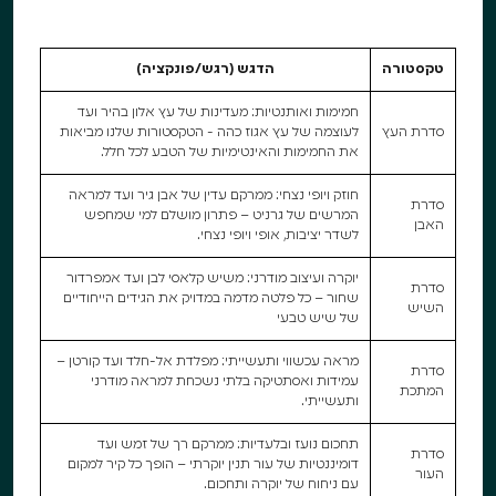
טקסטורה
הדגש (רגש/פונקציה)
חמימות ואותנטיות: מעדינות של עץ אלון בהיר ועד
סדרת העץ
לעוצמה של עץ אגוז כהה - הטקסטורות שלנו מביאות
את החמימות והאינטימיות של הטבע לכל חלל.
חוזק ויופי נצחי: ממרקם עדין של אבן גיר ועד למראה
סדרת
המרשים של גרניט – פתרון מושלם למי שמחפש
האבן
לשדר יציבות, אופי ויופי נצחי.
יוקרה ועיצוב מודרני: משיש קלאסי לבן ועד אמפרדור
סדרת
שחור – כל פלטה מדמה במדויק את הגידים הייחודיים
השיש
של שיש טבעי
מראה עכשווי ותעשייתי: מפלדת אל-חלד ועד קורטן –
סדרת
עמידות ואסתטיקה בלתי נשכחת למראה מודרני
המתכת
ותעשייתי.
תחכום נועז ובלעדיות: ממרקם רך של זמש ועד
סדרת
דומיננטיות של עור תנין יוקרתי – הופך כל קיר למקום
העור
עם ניחוח של יוקרה ותחכום.