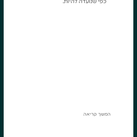
כפי שנועדה להיות.
STUDIO MPT
סטודיו פילאטיס של רשת MPT בדרום.
חיפוי קיר, עיצוב ושילוט בפרויקט אחד.
המשך קריאה
המשך קריאה