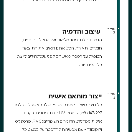
לשדר. האפיון הוא הבסיס לכל מה שיגיע אחריו.
שלב
עיצוב והדמיה
2
הדמיות תלת-ממד מלאות של החלל - חיפויים,
חומרים, תאורה, הכל. אתם רואים את התוצאה
הסופית על המסך ומאשרים לפני שמתחילים לייצר.
בלי הפתעות.
שלב
ייצור מותאם אישית
3
כל חיפוי מיוצר מאפס במפעל שלנו באשקלון. פלטות
147x297 ס"מ, הדפסת UV תלת-ממדית, בקרת
איכות קפדנית. החומרים העיקריים: PVC, פרספקס
ולוקובונד - עם אפשרות להדפסה על כמעט כל