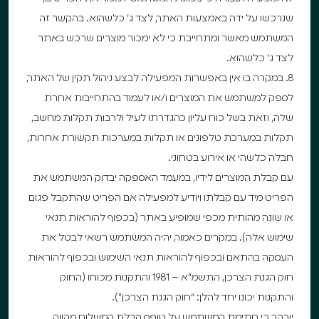
שנרכשו על ידה באמצעות האתר, לצד ג’ כלשהוא. בהקשר זה
המשתמש מאשר ומתחייבת כי לא ימכור מוצרים שרכש באתר
לצד ג’ כלשהוא.
8. במקרה בו אין באפשרות המפעילה לבצע ניהול תקין של האתר,
לספק למשתמש את המוצרים ו/או לעמוד בהתחייבות אחרת
שלה, וזאת בשל כוח עליון כהגדרתו לעיל ולרבות תקלות מחשב,
תקלות במערכת טלפונים או תקלות במערכות תקשורת אחרות,
חבלה כלשהי או אירוע בטחוני.
עם קבלת המוצרים לידיו, במעמד האספקה יבדוק המשתמש את
הפריט מיד עם קבלתו ויודיע למפעילה אם הפריט שהתקבל פגום
או שונה מהותית מכפי שמופיע באתר (בכפוף להוראות תנאי
שימוש אלה). במקרים כאמור, יהיה המשתמש רשאי לבטל את
העסקה בהתאם ובכפוף להוראות תנאי השימוש ובכפוף להוראות
חוק הגנת הצרכן, התשמ”א – 1981 והתקנות מכוחו (החוק
והתקנות יכונו יחד להלן: “חוק הגנת הצרכן”).
יובהר כי חתימת המשתמש על טופס קבלת המשלוח מהווה