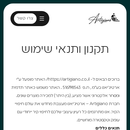
צרו קשר
צרו קשר
תקנון ותנאי שימוש
ברוכים הבאים ל- https://artigiano.co.il/ האתר מופעל ע”י
ארטיג’יאנו בע”מ , ח.פ 516798543 . האתר משמש כאתר תדמית
ומסחר אלקטרוני אשר מציע, (בין היתר) למכירה מוצרים שונים.
חברת Artigiano – ארטיג’יאנו מעצבת מחדש את עולם חיפויי
הקיר. אנו מתרגמים כל רעיון עיצובי שלכם לחיפוי קיר ייחודי עם
עומק וטקסטורה מוחשיים.
תנאים כללים