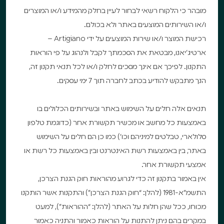
מובהר כי הלקוח רשאי לבחור לעיין בחלק מהמידע ו/או המוצרים
ו/או השירותים המוצעים באתר ולא בכולם.
רכישת המוצר ו/או שירות המוצעים על ידי Artigiano –
ארטיג’יאנו, מבטאת את הסכמתך לקבל ולנהוג על פי הוראות
התקנון. לפיכך אם אינך מסכים לחלק ו/או לכל תנאי תקנון זה,
הנך מתבקש להודיע בכתב לחברה תוך 7 ימי עסקים.
תנאים אלה חלים על השימוש באתר ובשירותים הכלולים בו
באמצעות כל מחשב או מכשיר תקשורת אחר (כדוגמת טלפון
סלולארי, טבלטים למיניהם וכו’) כמו כן הם חלים על השימוש
באתר, בין באמצעות רשת האינטרנט ובין באמצעות כל רשת או
אמצעי תקשורת אחר.
אין באמור בתקנון זה כדי לגרוע מהוראות חוק הגנת הצרכן,
התשמ”א-1981 (להלן: “חוק הגנת הצרכן”) והתקנות אשר הותקנו
מכוחו, ככל שהן חלות על האתר (להלן: “ההוראות”), למעט
במקרים בהם ניתן להתנות על הוראות כאמור והתניה כאמור