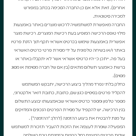
אחרים). זאת אלא אם כן החברה הסכימה בכתב במפורש
למכירה סיטונאית.
החברה מאפשרת למשתמשיה לרכוש מוצרים באתר באמצעות
מילוי טופס הרכישה המופיע בעת רכישת המוצרים. רכישת מוצר
אפשרית באמצעות שימוש בכרטיס אשראי תקף תוך הזנת פרטיו
באתר ו/או בשיחה טלפונית על ידי מסירת פרטי כרטיס האשראי
בעל פה. ייתכן כי יהיו כרטיסי אשראי אשר לא יתקבלו באתר או
ברשת כאמצעי תשלום מתאים (בין אם של חברה מסוימת או מסוג
מסוים).
כחלק בלתי נפרד מהליך ביצוע הרכישה, יתבקש המשתמש
להקליד פרטים בסיסיים כגון שם, כתובת, כתובת דואר אלקטרוני,
מספר טלפון ומספר כרטיס אשראי שבאמצעותו יבוצע התשלום
בגין הרכישה. יש להקפיד על מסירת הפרטים הנכונים והמדויקים
על מנת להבטיח את ביצוע ההזמנה (להלן: “ההזמנה”) .
המפעילה שומרת לעצמה את הזכות להעביר תזכורת למשתמש
אודות פריטים המצויים בסל הקניות והזמנתם טרם הושלמה,