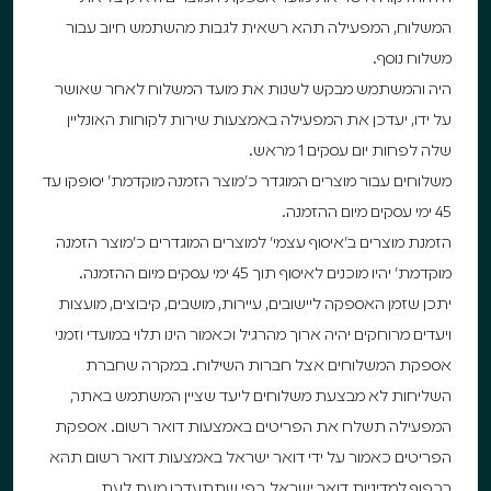
המשלוח, המפעילה תהא רשאית לגבות מהשתמש חיוב עבור
משלוח נוסף.
היה והמשתמש מבקש לשנות את מועד המשלוח לאחר שאושר
על ידו, יעדכן את המפעילה באמצעות שירות לקוחות האונליין
שלה לפחות יום עסקים 1 מראש.
משלוחים עבור מוצרים המוגדר כ״מוצר הזמנה מוקדמת״ יסופקו עד
45 ימי עסקים מיום ההזמנה.
הזמנת מוצרים ב״איסוף עצמי״ למוצרים המוגדרים כ״מוצר הזמנה
מוקדמת״ יהיו מוכנים לאיסוף תוך 45 ימי עסקים מיום ההזמנה.
יתכן שזמן האספקה ליישובים, עיירות, מושבים, קיבוצים, מועצות
ויעדים מרוחקים יהיה ארוך מהרגיל וכאמור הינו תלוי במועדי וזמני
אספקת המשלוחים אצל חברות השילוח. במקרה שחברת
השליחות לא מבצעת משלוחים ליעד שציין המשתמש באתר,
המפעילה תשלח את הפריטים באמצעות דואר רשום. אספקת
הפריטים כאמור על ידי דואר ישראל באמצעות דואר רשום תהא
בכפוף למדיניות דואר ישראל, כפי שתתעדכן מעת לעת,