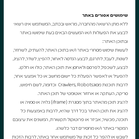
שימושים אסורים באתר
ללא מתן הרשאה מהחברה, מראש ובכתב, המשתמש אינו רשאי
לבצע את הפעולות ו/או המעשים הבאים בעת שימושו באתר
ובתוכן האתר:
לעשות שימוש מסחרי באתר ו/או בתוכן האתר, להעתיק, לשחזר,
לשנות, לעבד, לתרגם, לבצע הנדסה לאחור, להפיץ, לשדר, להציג,
לבצע, לשכפל, לפרסם ולאחסן את תוכן האתר, כולו או חלקו.
להפעיל או לאפשר הפעלת כל יישום מחשב או כל אמצעי אחר,
לרבות תוכנות מסוגCrawlers, Robots וכדומה, לשם חיפוש,
סריקה, העתקה או אחזור אוטומטי של תוכן האתר.
להציג תוכן מהאתר בתוך מסגרת (iframe) גלויה או סמויה או
להציג את תוכן האתר בכל דרך שהיא, לרבות באמצעות כל
תוכנה, מכשיר, אביזר או פרוטוקול תקשורת, המשנים את עיצובם
המקורי באתר ו/או מחסירים דבר כלשהו.
לשבש או להפר כל זכות של משתמש אחר באתר, לרבות הזכות