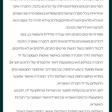
הפרטים הנכונים והמדויקים חלה על הרוכש בלבד. החברה אינה
אחראית בכל מקרה שהפרטים שמולאו בטופס הרכישה שגויים
ו/או לא מלאים ו/או לא מדויקים ולרוכש לא תהיה כל טענה ו/או
תביעה ו/או דרישה בגין כך.
מסירת פרטים כוזבים הינה עבירה פלילית והעושה כן, צפוי
להליכים משפטיים פליליים ואזרחיים. לחברה שמורה הזכות
לבטל הזמנה בשל הגשת פרטים כוזבים, חלקיים או לא מדויקים.
השלמת הליך המכירה מותנה באישור ואימות העסקה על ידי
החברה בטלפון ו/או באמצעות דואר אלקטרוני של הרוכש תוך 24
שעות ממועד ביצוע ההזמנה, ובכפוף לכך שהמוצר המבוקש קיים
במלאי מחסן החנות בעת השלמת הליך המכירה ואישור אמצעי
התשלום על ידי חברת האשראי.
חיוב הרוכש בגין עלות המוצר או השירות שהוזמן על ידו, יתבצע
באמצעות כרטיס האשראי ובכפוף לאישור העסקה ע”י חברות
האשראי.
השלמת הרכישה מותנת בשליחת אישור הזמנה מאת האתר