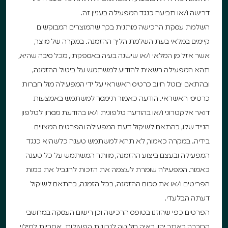
דרישה ו/או תביעה כנגד המפעילה בעניין זה.
השלמת עסקת הרכישה מותנית בכך שהמוצרים המבוקשים
קיימים במלאי בעת השלמת הליך ההזמנה. במקרה של מוצר,
אשר אזל מן המלאי ו/או שישנה בעיה באספקתו, מכל סיבה שהיא,
תהא המפעילה רשאית להודיע למשתמש על ביטול ההזמנה,
ובהתאם יבוטל חיוב כרטיס האשראי על ידי המפעילה מול חברות
כרטיסי האשראי. הודעה כאמור תימסר למשתמש באמצעות
דואר אלקטרוני ו/או בהודעה טלפונית ו/או בהודעת מסרון לטלפון
הנייד שלו, בהתאם לשיקול דעת המפעילה והפרטים המצויים
בידיה. במקרה כאמור, לא תהא למשתמש טענה כלשהיא כנגד
המפעילה ובעצם ביצוע ההזמנה, מוותר המשתמש על כל טענה
כאמור. המפעילה שומרת לעצמה את הזכות להגביל את כמות
הפריטים ו/או את סכום ההזמנה, בכל הזמנה, בהתאם לשיקול
דעתה הבלעדי.
הפרטים כפי שהוזנו בטופס הרכישה וכן רישום העסקה במחשבי
החברה באתר יהוו ראיה חלוטה לנכונות הפעולות. אחריות למילוי