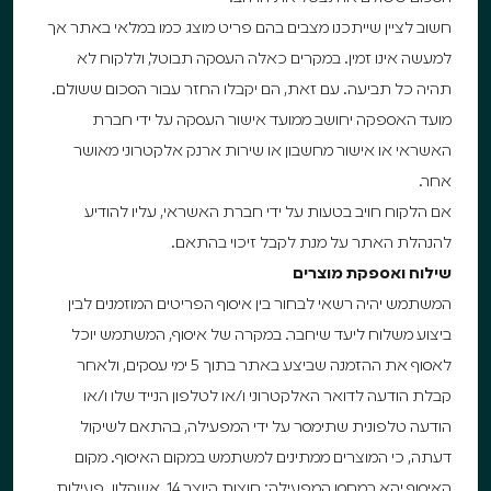
חשוב לציין שייתכנו מצבים בהם פריט מוצג כמו במלאי באתר אך
למעשה אינו זמין. במקרים כאלה העסקה תבוטל, וללקוח לא
תהיה כל תביעה. עם זאת, הם יקבלו החזר עבור הסכום ששולם.
מועד האספקה יחושב ממועד אישור העסקה על ידי חברת
האשראי או אישור מחשבון או שירות ארנק אלקטרוני מאושר
אחר.
אם הלקוח חויב בטעות על ידי חברת האשראי, עליו להודיע
להנהלת האתר על מנת לקבל זיכוי בהתאם.
שילוח ואספקת מוצרים
המשתמש יהיה רשאי לבחור בין איסוף הפריטים המוזמנים לבין
ביצוע משלוח ליעד שיחבר. במקרה של איסוף, המשתמש יוכל
לאסוף את ההזמנה שביצע באתר בתוך 5 ימי עסקים, ולאחר
קבלת הודעה לדואר האלקטרוני ו/או לטלפון הנייד שלו ו/או
הודעה טלפונית שתימסר על ידי המפעילה, בהתאם לשיקול
דעתה, כי המוצרים ממתינים למשתמש במקום האיסוף. מקום
האיסוף יהא במחסן המפעילה: חוצות היוצר 14, אשקלון. פעילות