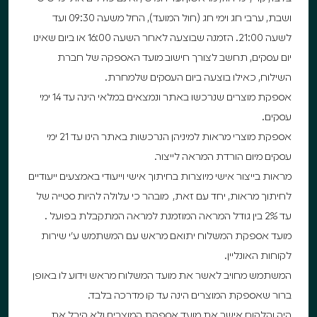
ושבת, ערבי חג וימי חג (חול המועד), החל משעה 09:30 ועד
לשעה 21:00. הזמנה שבוצעה לאחר השעה 16:00 או ביום שאינו
יום עסקים, תחשב לצורך חישוב מועד האספקה של חברת
השילוח, כאילו בוצעה ביום העסקים שלמחרת.
אספקת מוצרים שנרכשו באתר ונמצאים במלאי הינה עד 14 ימי
עסקים.
אספקת מוצרי מראות למיניהן הנרכשות באתר הינו עד 21 ימי
עסקים מיום הורדת המראה לייצור.
מראות בייצור אישי מיוצרות בחיתוך אישי וייעודי באמצעים ייעודיים
לחיתוך מראות, יחד עם זאת, מובהר כי עלולה להיות סטייה של
עד 2% בין גודל המראה המוזמנת למראה המתקבלת בפועל .
מועד אספקת המשלוח יתואם מראש עם המשתמש ע״י שירות
לקוחות האונליין.
המשתמש מחויב לאשר את מועד המשלוח מראש וידוע לו באופן
ברור שאספקת המוצרים הינה עד קו מדרכה בלבד.
היה והלקוח אישר את מועד אספקת המוצרים ולא קיבל את