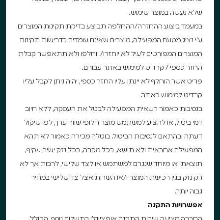
שלא נעשה במוצר שימוש.
במעמד ביצוע ההחזרה/ההחלפה תבוצע בדיקת תקינות המוצרים
ע״י נציג מטעם המפעילה, מוצרים שאינם עומדים בדרישות תקינות
המוצרים המפורטים לעיל לא יוחזרו/ יוחלפו ולא תתאפשר קבלת
החזר כספי / קרדיט למימוש באתר עבורם.
פריט אשר הוחלף לא יינתן עליו החזר כספי, יהיה ניתן לקבל עליו
קרדיט למימוש באתר.
בנסיבות כאמור רשאית המפעילה לבטל את העסקה, ללא חיוב
דמי ביטול, או להציע למשתמש מוצר חלופי שווה ערך, לפי שיקול
דעתה ובהתאם לנסיבות הביטול. בוטלה מכירה כאמור לא תהא
המפעילה אחראית ולא תישא, בכל מקרה, בכל נזק ישיר, עקיף,
תוצאתי או מיוחד שנגרם למשתמש או לצד שלישי, לרבות אך לא
רק נזק בגין רכישת המוצר ו/או השרות אצל צד שלישי במחיר
גבוה יותר.
אפשרויות התקנה
החברה מציעה שירות התקנה אופציונלי בתשלום נוסף, הכולל