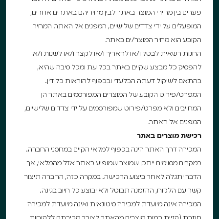
פערים בין מחירי המוצר באתר לבין מחיריהם באתרים אחרים,
המופעלים על ידי צדדים שלישיים, המפנים אל האתר. המחיר
הקובע הוא מחיר המוצר/ים באתר.
החנות רשאית לבטל ו/או להאריך ו/או לקצר ו/או לשנות ו/או
להפסיק כל מבצע שקיים באתר בכל עת ומכל סיבה שהיא,
בהתאם לשיקול דעתה הבלעדי ובכפוף להוראות כל דין.
המפרט/פירוט הקובע של המוצרים המפורסמים באתר הן
המחייבים ולא מפרט/פירוט שמפורסמים על ידי צדדים שלישיים,
המפנים אל האתר.
רכישת מוצרים באתר
המכירה דרך האתר הינה בכפוף למלאי הקיים במחסני החברה.
במקרים מסוימים ייתכן שמוצר שמופיע באתר אזל מהמלאי, אך
הדבר יתגלה לאחר ביצוע הרכישה. במקרה כזה, החברה תיצור
קשר עם הלקוח, ההזמנה תבוטל ולא יבוצע כל חיוב בגינה.
המכירה אינה מיועדת למכירה סיטונאית ואינה מיועדת למכירה
חוזרת (קניית כמות מוצרים מהאתר לצורך מכירתם ללקוחות