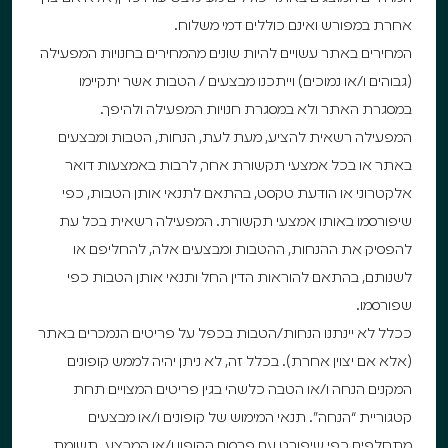
אחרת במפורש ואינם כוללים דמי משלוח.
המחירים באתר עשויים להיות שונים מהמחירים בחנויות המפעילה
(גבוהים ו/או נמוכים) וייתכנו מבצעים / הטבות אשר יתקיימו
במסגרת האתר ולא במסגרת חנויות המפעילה ולהיפך.
המפעילה רשאית להציע, מעת לעת, הנחות, הטבות ומבצעים
באתר או בכל אמצעי תקשורת אחר, לרבות באמצעות דואר
אלקטרוני או הודעת טקסט, בהתאם לתנאי אותן הטבות, כפי
שיפורסמו באותו אמצעי תקשורת. המפעילה רשאית בכל עת
להפסיק את ההנחות, ההטבות ומבצעים אלה, להחליפם או
לשנותם, בהתאם להוראות הדין החל ותנאי אותן הטבות כפי
שפורסמו.
ככלל לא יינתנו הנחות/הטבות בכפל על פריטים הנמכרים באתר
(אלא אם יצוין אחרת). בכלל זה, לא ניתן יהיה לממש קופונים
המקנים הנחה ו/או הטבה כלשהי בגין פריטים המצויים תחת
קטגוריית “הנחה”. תנאי המימוש של קופונים ו/או מבצעים
מתחלפים כפי שיפורט עם פרסום הקופון ו/או המבצע. תשומת