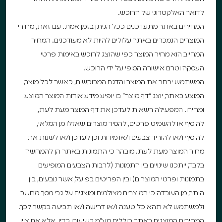
לדואר האלקטרוני של הרוכש.
המחירים באתר מתעדכנים ככל הניתן בזמן אמת. עם זאת, מחירי
המוצרים הנמכרים באתר עלולים להיות לא מעודכנים. המחיר
המחייב הוא מחיר המוצר כפי שהוצג לרוכש באימות פרטי
העסקה וטרם אישורה הסופי על ידי הרוכש.
המשתמש יבחר את המוצר והדגם המבוקשים, כאשר לכל מוצר,
המוצע באתר, יוצג “דף מוצר” בו יופיע מידע אודות המוצר המוצע
ומחירו. המפעילה רשאית לעדכן את דף המוצר מעת לעת,
להוסיף או להשמיט פרטים, להסיר מוצרים שאזלו מן המלאי,
להוסיף ו/או להוריד צבעים ו/או מידות וכן לעדכן ו/או לשנות את
מחיר המוצר מעת לעת. מובהר כי התמונות באתר הן להמחשה
בלבד, ייתכנו שינויים בין התמונות (לרבות הצבעים המופיעים
בתמונות ופרטי המוצרים) ובין הפריטים בפועל, אשר נובעים, בין
היתר, מן העובדה כי המוצרים מצולמים ומוצגים על גבי מסך מחשב
ולמשתמש לא תהא כל טענה ו/או דרישה ו/או תביעה בקשר לכך.
המחירים המוצגים באתר כוללים מע”מ בשיעורו כדין, אלא אם צוין