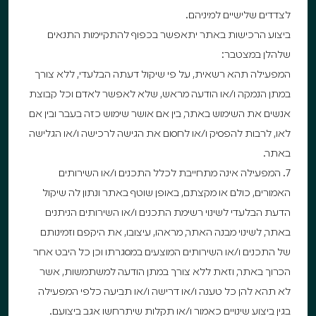
לצדדים שלישיים למיניהם.
ביצוע הרכישות באתר יתאפשר בכפוף להתקיימות התנאים
שלהלן במצטבר:
המפעילה תהא רשאית, על פי שיקול דעתה הבלעדי, ללא צורך
במתן הנמקה ו/או הודעה מראש, שלא לאפשר לאדם וכל קבוצת
אנשים את השימוש באתר, בין אם אושר שימוש כזה בעבר ובין אם
לאו, לרבות להפסיק ו/או לחסום את הגישה לרכישה ו/או הגלישה
באתר.
7. המפעילה אינה מתחייבת לכלל התכנים ו/או השירותים
האמורים, כולם או מקצתם, באופן שוטף באתר ונתון לה שיקול
הדעת הבלעדי לשינוי רשימת התכנים ו/או השירותים הניתנים
באתר, לשינוי מבנה האתר, מראהו, עיצובו, את היקפם וזמינותם
של התכנים ו/או השירותים המוצעים במסגרתו וכן כל היבט אחר
הכרוך באתר, וזאת ללא צורך במתן הודעה למשתמשות, אשר
לא תהא להן כל טענה ו/או דרישה ו/או תביעה כלפי המפעילה
בגין ביצוע שינויים כאמור ו/או תקלות שיתרחשו אגב ביצועם.