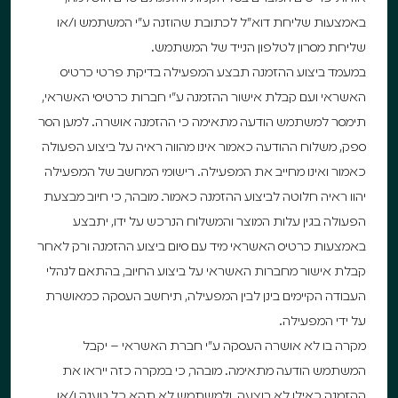
באמצעות שליחת דוא”ל לכתובת שהוזנה ע”י המשתמש ו/או
שליחת מסרון לטלפון הנייד של המשתמש.
במעמד ביצוע ההזמנה תבצע המפעילה בדיקת פרטי כרטיס
האשראי ועם קבלת אישור ההזמנה ע”י חברות כרטיסי האשראי,
תימסר למשתמש הודעה מתאימה כי ההזמנה אושרה. למען הסר
ספק, משלוח ההודעה כאמור אינו מהווה ראיה על ביצוע הפעולה
כאמור ואינו מחייב את המפעילה. רישומי המחשב של המפעילה
יהוו ראיה חלוטה לביצוע ההזמנה כאמור. מובהר, כי חיוב מבצעת
הפעולה בגין עלות המוצר והמשלוח הנרכש על ידו, יתבצע
באמצעות כרטיס האשראי מיד עם סיום ביצוע ההזמנה ורק לאחר
קבלת אישור מחברות האשראי על ביצוע החיוב, בהתאם לנהלי
העבודה הקיימים בינן לבין המפעילה, תיחשב העסקה כמאושרת
על ידי המפעילה.
מקרה בו לא אושרה העסקה ע”י חברת האשראי – יקבל
המשתמש הודעה מתאימה. מובהר, כי במקרה כזה ייראו את
ההזמנה כאילו לא בוצעה, ולמשתמש לא תהא כל טענה ו/או