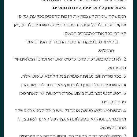
ביטול עסקה / מדיניות החזרת מוצרים
המפעילה שומרת לעצמה את הזכות להפסיק בכל עת, על פי
שיקול דעתה, לבטל עסקת רכישה שביצעה משתמש, לרבות, אך
לא רק, בכל אחד מהמקרים הבאים:
לאחר סיום עסקת הרכישה התברר כי הפריט אזל
מהמלאי.
2. לא נקלטו במערכת פרטי כרטיס האשראי ופרטיו המלאים של
המשתמש.
3. בכל מקרה שבו נעשתה פעולה בניגוד לתנאי שימוש אלה.
4. המשתמש פעל באופן בלתי חוקי ו/או בניגוד להוראות הדין.
5. המשתמש מסר בעת ביצוע עסקת הרכישה ו/או לאחר מכן
פרטים שגויים.
6. המשתמש ביצע מעשה או מחדל שיש בו כדי לפגוע במפעילה
ו/או במי מטעמה ו/או בפעילותו התקינה של האתר ו/או בצד ג’
אחר כלשהוא.
7. המפעילה סבורה כי בכוונת המשתמש למכור את הפריטים,