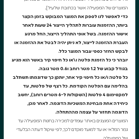
המוצרים של המפעילה אשר בכתובת שלעיל].
כדי לאפשר לנו לספק את המוצר המבוקש בזמן הקצר
ביותר, ההזמנות עוברות לתהליך הייצור 24 שעות לאחר
אישור ההזמנה. בשל אופי התהליך הייצור, החל מרגע
העברת ההזמנה לייצור, לא ניתן יהיה לבטל את ההזמנה או
לבקש החזר כספי עבור המוצר כלל.
יובהר כי כל הזמנת פלטה ו\או כל חיפוי קיר באשר הוא מגיע
בגודל קבוע של 1.2 מטר רוחב ו0.6 מטר גובה.
כל פלטה ו/או כל חיפוי קיר אחר, יותקן כך שדוגמתו תשתלב
בהלימה עם הפלטה הקודמת. כל רצף של פלטות, עד
למקסימום 4 פלטות (השקולות ל-6 מטרים רוחב), יחשב
כיחידה אחת מבחינת המשכיות הדוגמה. לאחר מכן,
הדוגמה תחזור על עצמה מההתחלה.
המוצרים המוצגים באתר עומדים למכירה בחנות המפעילה עד
גמר המלאי או עד למועד מוקדם לכך, לפי שיקול דעתה הבלעדי
של המפעילה.