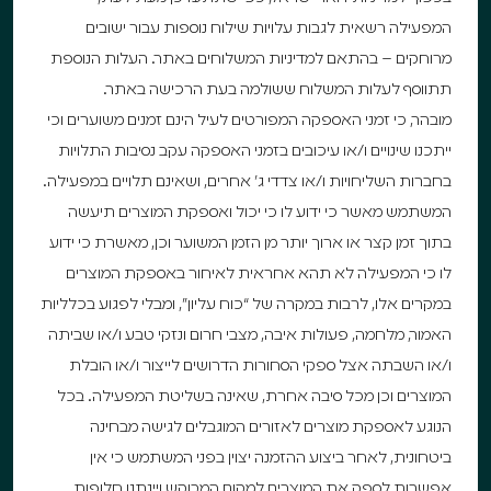
המפעילה רשאית לגבות עלויות שילוח נוספות עבור ישובים
מרוחקים – בהתאם למדיניות המשלוחים באתר. העלות הנוספת
תתווסף לעלות המשלוח ששולמה בעת הרכישה באתר.
מובהר, כי זמני האספקה המפורטים לעיל הינם זמנים משוערים וכי
ייתכנו שינויים ו/או עיכובים בזמני האספקה עקב נסיבות התלויות
בחברות השליחויות ו/או צדדי ג’ אחרים, ושאינם תלויים במפעילה.
המשתמש מאשר כי ידוע לו כי יכול ואספקת המוצרים תיעשה
בתוך זמן קצר או ארוך יותר מן הזמן המשוער וכן, מאשרת כי ידוע
לו כי המפעילה לא תהא אחראית לאיחור באספקת המוצרים
במקרים אלו, לרבות במקרה של “כוח עליון”, ומבלי לפגוע בכלליות
האמור, מלחמה, פעולות איבה, מצבי חרום ונזקי טבע ו/או שביתה
ו/או השבתה אצל ספקי הסחורות הדרושים לייצור ו/או הובלת
המוצרים וכן מכל סיבה אחרת, שאינה בשליטת המפעילה. בכל
הנוגע לאספקת מוצרים לאזורים המוגבלים לגישה מבחינה
ביטחונית, לאחר ביצוע ההזמנה יצוין בפני המשתמש כי אין
אפשרות לספק את המוצרים למקום המבוקש ויינתנו חלופות