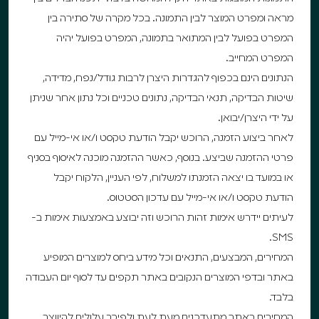
מראה ומפרט המוצר לבין התמונה. בכל מקרה של סתירה בין
המפרט בפועל לבין המתואר בתמונה, המפרט בפועל יהיה
המפרט המחייב.
הנתונים הינם בכפוף להגדרות היצרן לרבות גודל/נפח, מדידה,
שיטות הבדיקה, תנאי הבדיקה, נתונים טכניים וכל נתון אחר שניתן
על ידי היצרן/יבואן.
לאחר ביצוע הזמנה, הרוכש יקבל הודעת טקסט ו/או אי-מייל עם
פרטי ההזמנה שביצע. בנוסף, כאשר ההזמנה מוכנה לאיסוף בסניף
או במועד בו יצאה הזמנתו למשלוח, לפי העניין, הלקוח יקבל
הודעת טקסט ו/או אי-מייל עם עדכון הסטטוס.
לעיתים יידרש אימות זהות הרוכש וזה יבוצע באמצעות אימות ב-
SMS.
המחירים, המבצעים, התנאים וכל מידע ביחס למוצרים המופיע
באתר ובדפי המוצרים הנקובים באתר תקפים עד לסוף יום העבודה
בלבד.
המחירים באתר מתעדכנים מעת לעת ולפיכך עלולים להיווצר