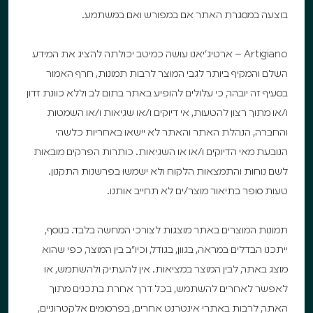
בוצעה במסגרת האתר אם במפורש ואם במשתמע.
Artigiano – ארטיג’יאנו עושה כמיטב יכולתה להציג את המידע
השלם והמקיף ביותר לגבי המוצר לרבות תמונות, חרף האמור
בסעיף זה יובהר, כי עלולים להופיע באתר בתום לב וללא כוונת זדון
ו/או מתוך רצון להטעות, אי דיוקים ו/או שגיאות ו/או השמטות
והחברה, הנהלת האתר והאתר לא יישאו באחריות כלשהי
הנובעת מאי הדיוקים ו/או או השגיאות. כותרות הפרקים מובאות
לשם נוחות והתמצאות הלקוח ולא ישמשו בפרשנות התקנון.
טעות סופר בתיאור מוצר/ים לא תחייב אותנו.
תמונות המוצרים באתר מוצגות לצורכי המחשה בלבד. בנוסף,
ייתכנו הבדלים במראה, בגוון, בגודל, וכיו”ב בין המוצר, כפי שהוא
מוצג באתר, לבין המוצר במציאות. אין להעתיק ולהשתמש, או
לאפשר לאחרים להשתמש, בכל דרך אחרת בתכנים מתוך
האתר, לרבות באתרי אינטרנט אחרים, בפרסומים אלקטרוניים,