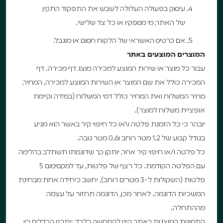
עיסוק בפעולה העלולה לשבש את התפקוד התקין
של האתר, מי מספקיו או כל צד שלישי.
אם כרטיס האשראי של הלקוח חסום או מוגבל.
המוצרים המוצעים באתר
עבור כל מוצר או שירות המוצע למכירה מוצג דף מכירה. דף
המכירה כולל את שם המוצר או השירות המוצע למכירה, המחיר,
מחיר המשלוח ואת המחיר כולל דמי המשלוח (במידה וקיימת
אופציית משלוח למוצר).
יובהר כי כל הזמנת פלטה ו\או כל חיפוי קיר באשר הוא מגיע
בגודל קבוע של 1.2 מטר רוחב ו0.6 מטר גובה.
כל פלטה ו/או חיפוי קיר אחר, יותקן כך שדוגמתו תשתלב בהלימה
עם הפלטה הקודמת. כל רצף של פלטות, עד למקסימום 5
פלטות (השקולות ל-3 מטרים רוחב), יחשב כיחידה אחת מבחינת
המשכיות הדוגמה. לאחר מכן, הדוגמה תחזור על עצמה
מההתחלה.
התמונות המוצגות באתר הינן להמחשה בלבד. ייתכנו הבדלים בין