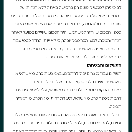
לב כי ניתן לממש קופונים רק ברכישה באתר, ללא הנחות ועל
המחיר המלא של הפריט. עוד מובהר כי במקרה של החזרת פריט
שנרכש בהנחה/הטבה, ובתנאים המזכים את המשתמש בהחזר
כספי, הסכום שיוחזר למשתמש יהיה הסכום ששילם בפועל לאחר
הנחה/הטבה. למען הסר ספק יובהר, כי לא יינתן החזר כספי עבור
רכישה שבוצעה באמצעות קופונים, כי אם זיכוי כספי בלבד,
בהתאם לסכום ששולם בפועל על אותו פריט.
התשלום והבטחתו
תשלום עבור מוצרים יכול להתבצע באמצעות כרטיס אשראי או
באמצעות שירות לפי שיקול דעתה של הנהלת האתר.
במידה והלקוח בוחר לשלם בכרטיס אשראי, עליו למסור פרטים
לרבות מספר כרטיס אשראי, תעודת זהות, סוג הכרטיס ותאריך
תפוגה.
הנהלת האתר שומרת לעצמה את הזכות לשנות אמצעי תשלום
זמינים, להכניס חדשים, ולהחיל הסדרי תשלום שונים עבור כרטיסי
אשראי או אמצעי תשלום שונים המאושרים על ידי הנהלת האתר.