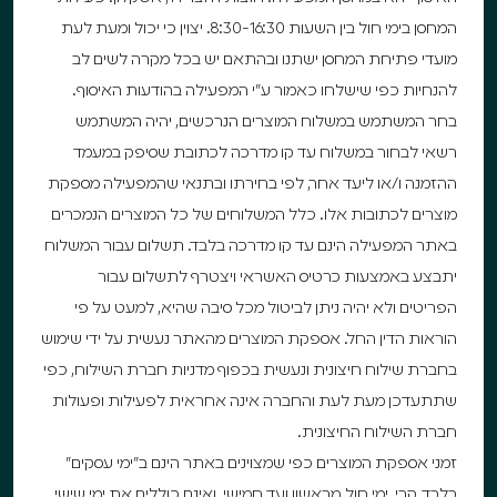
המחסן בימי חול בין השעות 8:30-16:30. יצוין כי יכול ומעת לעת
מועדי פתיחת המחסן ישתנו ובהתאם יש בכל מקרה לשים לב
להנחיות כפי שישלחו כאמור ע”י המפעילה בהודעות האיסוף.
בחר המשתמש במשלוח המוצרים הנרכשים, יהיה המשתמש
רשאי לבחור במשלוח עד קו מדרכה לכתובת שסיפק במעמד
ההזמנה ו/או ליעד אחר, לפי בחירתו ובתנאי שהמפעילה מספקת
מוצרים לכתובות אלו. כלל המשלוחים של כל המוצרים הנמכרים
באתר המפעילה הינם עד קו מדרכה בלבד. תשלום עבור המשלוח
יתבצע באמצעות כרטיס האשראי ויצטרף לתשלום עבור
הפריטים ולא יהיה ניתן לביטול מכל סיבה שהיא, למעט על פי
הוראות הדין החל. אספקת המוצרים מהאתר נעשית על ידי שימוש
בחברת שילוח חיצונית ונעשית בכפוף מדניות חברת השילוח, כפי
שתתעדכן מעת לעת והחברה אינה אחראית לפעילות ופעולות
חברת השילוח החיצונית.
זמני אספקת המוצרים כפי שמצוינים באתר הינם ב”ימי עסקים”
בלבד, קרי, ימי חול, מראשון ועד חמישי, ואינם כוללים את ימי שישי