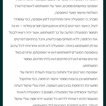
אספקה במיקומים סמוכים, אשר על המשתמש לאשרם לצורך
השלמת ואישור מועד האספקה.
מובהר, כי המפעילה אינה מתחייבת לזמן אספקה, כפי שמוגדר
לעיל, כאשר הפריטים (כולם או מקצתם) חסרים במלאי – או אז
תמסור המפעילה הודעה על כך למשתמש, אשר יהיה רשאי לבטל
את ההזמנה, ללא תשלום קנס כלשהו, והכל בהתאם לפרטים
שהזין המשתמש באתר. המפעילה לא תהא אחראית לכל עיכוב
באספקת המוצרים למשתמש ו/או אי אספקתם, שייגרם בשל
פרטים שגויים ו/או לא מדויקים ו/או בלתי מלאים, שמסר
המשתמש.
אספקת הפריטים יוכל ותותנה בהצגת תעודת הזהות של
המשתמש וכן בהצגת מספר אישור ההזמנה, כפי שיתקבל
ממערכת ההזמנות בגין ביצוע העסקה, זאת עפ”י שיקול דעתה
הבלעדי והמוחלט של המפעילה. מוסכם כי המפעילה ו/או מי
מטעמה תהא רשאית לדרוש כל אמצעי זיהוי נוסף, עפ”י שיקול
דעתה, כתנאי למסירת הפריטים לידי המשתמש.