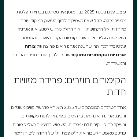
עיצוב פנים בשנת 2025 כבר מזמן אינו מסתכם בבחירת פלטת
צבעים נכונה. ככל שאנו מעמיקים לתוך העשור, המיקוד עובר
מהחזותי אל התחושתי – איך החלל מרגיש למגע ואיזו אנרגיה
הוא משרה עלינו. אם בשנים קודמות הקווים הישרים והסימטריה
שלטו ביד רמה, הרי שהשנה אנחנו רואים פריצה של
צורות
אורגניות וטקסטורות עמוקות
שנועדו לרכך את הסביבה הביתית
והמשרדית.
הקימורים חוזרים: פרידה מזוויות
חדות
אחד הטרנדים המובהקים של 2025 הוא האימוץ של קווים מעוגלים
ורכים. אנחנו רואים זאת ברהיטים, בפתחי דלתות מקושתים
ובעיקר בחיפויי קיר תלת-ממדיים. השימוש בחיפויים בעלי קימורים
עדינים מאפשר לשבור את ה"קופסתיות" של החדר וליצור זרימה