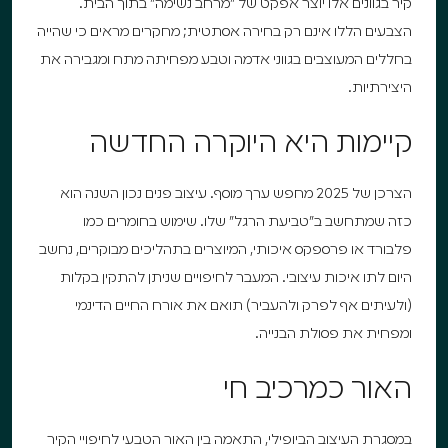
קיר בגוונים אלו יוצר אפקט של "מרחב נשימה" בתוך הבית.
הצבעים הללו אינם רק בחירה אסתטית; מחקרים מראים כי שהייה
בחללים המעוצבים בגווני אדמה וטבע מפחיתה מתח ומגבירה את
היצירתיות.
קיימות היא היוקרה החדשה
הצרכן של 2025 מחפש ערך מוסף. עיצוב פנים נכון השנה הוא
כזה שמתחשב ב"טביעת הרגל" שלו. שימוש בחומרים כמו
פלבורד או פרספקס איכותי, המיוצרים בתהליכים מבוקרים, נחשב
היום לתו איכות עיצובי. המעבר לחיפויים שניתן להתקין בקלות
(ולעיתים אף לפרק ולהעביר) תואם את אורח החיים הדינמי
ומפחית את פסולת הבנייה.
האור כמרכיב חי
במסגרת העיצוב הביופילי, התאמה בין האור הטבעי לחיפויי הקיר